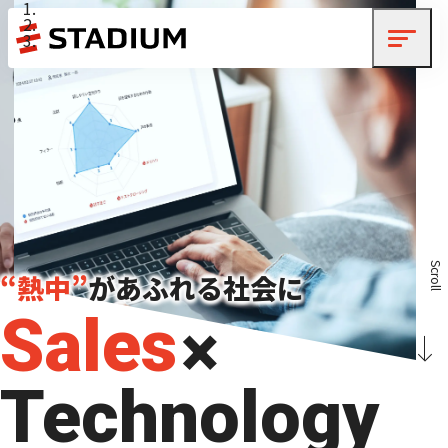
Scroll
“熱中”
があふれる社会に
Sales
×
Technology