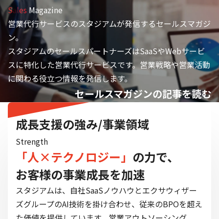
Sales
Magazine
営業代行サービスのスタジアムが発信するセールスマガジ
ン。
スタジアムのセールスパートナーズはSaaSやWebサービ
スに特化した営業代行サービスです。営業戦略や営業活動
に関わる役立つ情報を発信します。
セールスマガジンの記事を読む
成長支援の強み/事業領域
Strength
「人×テクノロジー」
の力で、
お客様の事業成長を加速
スタジアムは、自社SaaSノウハウとエクサウィザー
ズグループのAI技術を掛け合わせ、従来のBPOを超え
た価値を提供しています。営業アウトソーシング